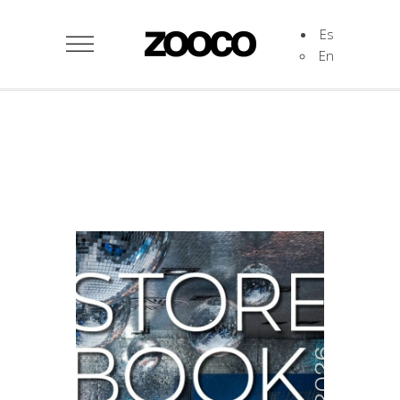
Es
En