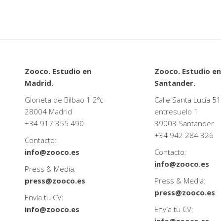
Zooco. Estudio en
Zooco. Estudio en
Madrid.
Santander.
Glorieta de Bilbao 1 2ºc
Calle Santa Lucía 51
28004 Madrid
entresuelo 1
+34
917 355 490
39003 Santander
+34
942 284 326
Contacto:
info@zooco.es
Contacto:
info@zooco.es
Press & Media:
press@zooco.es
Press & Media:
press@zooco.es
Envía tu CV:
info@zooco.es
Envía tu CV: