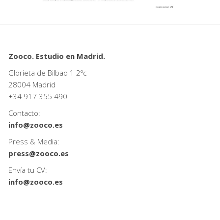
Zooco. Estudio en Madrid.
Glorieta de Bilbao 1 2ºc
28004 Madrid
+34
917 355 490
Contacto:
info@zooco.es
Press & Media:
press@zooco.es
Envía tu CV:
info@zooco.es