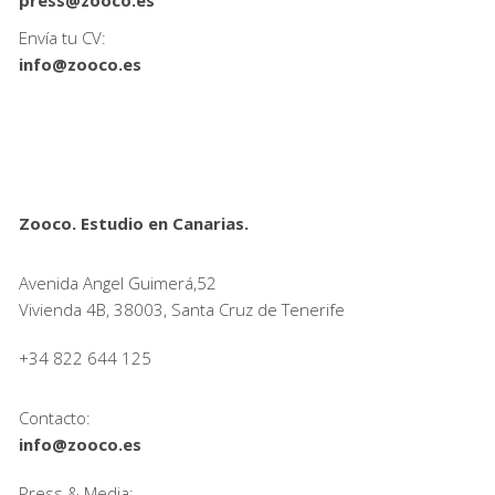
press@zooco.es
Envía tu CV:
info@zooco.es
Zooco. Estudio en Canarias.
Avenida Angel Guimerá,52
Vivienda 4B, 38003, Santa Cruz de Tenerife
+34 822 644 125
Contacto:
info@zooco.es
Press & Media: