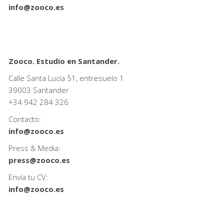
info@zooco.es
Zooco. Estudio en Santander.
Calle Santa Lucía 51, entresuelo 1
39003 Santander
+34
942 284 326
Contacto:
info@zooco.es
Press & Media:
press@zooco.es
Envía tu CV:
info@zooco.es