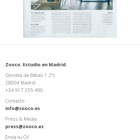
Zooco. Estudio en Madrid.
Glorieta de Bilbao 1 2ºc
28004 Madrid
+34
917 355 490
Contacto:
info@zooco.es
Press & Media:
press@zooco.es
Envía tu CV: