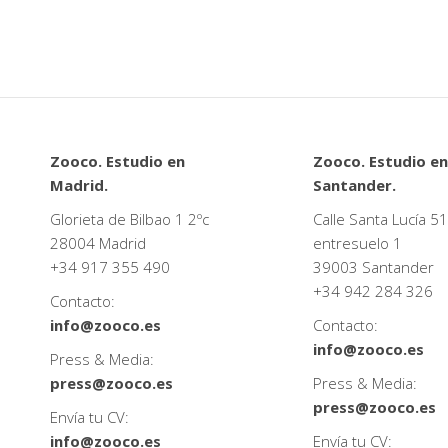
Zooco. Estudio en
Zooco. Estudio en
Madrid.
Santander.
Glorieta de Bilbao 1 2ºc
Calle Santa Lucía 51
28004 Madrid
entresuelo 1
+34
917 355 490
39003 Santander
+34
942 284 326
Contacto:
info@zooco.es
Contacto:
info@zooco.es
Press & Media:
press@zooco.es
Press & Media:
press@zooco.es
Envía tu CV:
info@zooco.es
Envía tu CV: