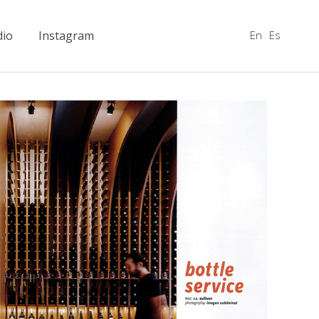
En
Es
dio
Instagram