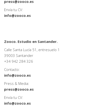
press@zooco.es
Envía tu CV:
info@zooco.es
Zooco. Estudio en Santander.
Calle Santa Lucía 51, entresuelo 1
39003 Santander
+34
942 284 326
Contacto:
info@zooco.es
Press & Media:
press@zooco.es
Envía tu CV:
info@zooco.es