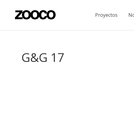
Proyectos
No
G&G 17