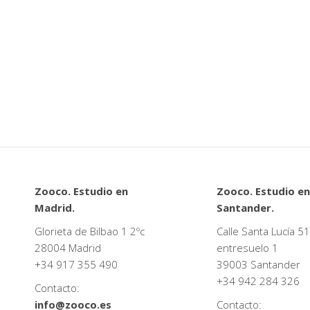
Zooco. Estudio en
Zooco. Estudio en
Madrid.
Santander.
Glorieta de Bilbao 1 2ºc
Calle Santa Lucía 51
28004 Madrid
entresuelo 1
+34
917 355 490
39003 Santander
+34
942 284 326
Contacto:
info@zooco.es
Contacto: