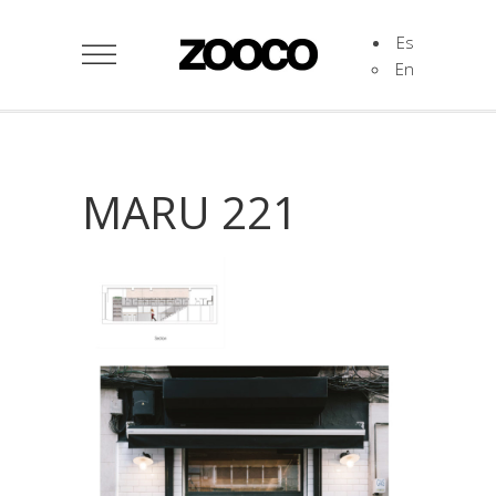
Es
En
MARU 221