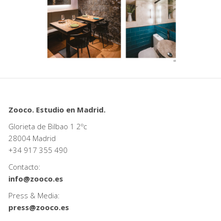
Zooco. Estudio en Madrid.
Glorieta de Bilbao 1 2ºc
28004 Madrid
+34
917 355 490
Contacto:
info@zooco.es
Press & Media:
press@zooco.es