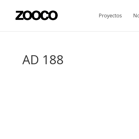
Proyectos
No
AD 188