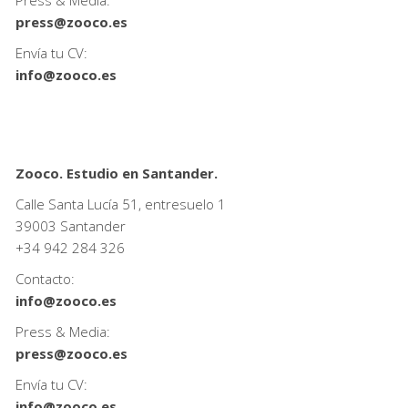
press@zooco.es
Envía tu CV:
info@zooco.es
Zooco. Estudio en Santander.
Calle Santa Lucía 51, entresuelo 1
39003 Santander
+34
942 284 326
Contacto:
info@zooco.es
Press & Media:
press@zooco.es
Envía tu CV:
info@zooco.es