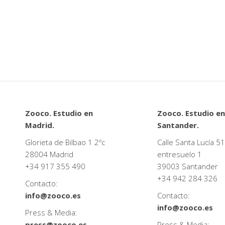
Zooco. Estudio en
Zooco. Estudio en
Madrid.
Santander.
Glorieta de Bilbao 1 2ºc
Calle Santa Lucía 51
28004 Madrid
entresuelo 1
+34
917 355 490
39003 Santander
+34
942 284 326
Contacto:
info@zooco.es
Contacto:
info@zooco.es
Press & Media:
press@zooco.es
Press & Media: