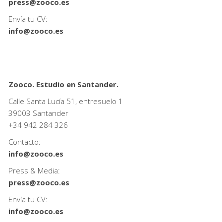
press@zooco.es
Envía tu CV:
info@zooco.es
Zooco. Estudio en Santander.
Calle Santa Lucía 51, entresuelo 1
39003 Santander
+34
942 284 326
Contacto:
info@zooco.es
Press & Media:
press@zooco.es
Envía tu CV:
info@zooco.es