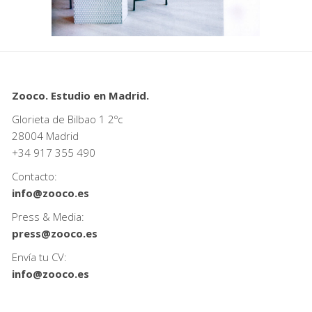
Zooco. Estudio en Madrid.
Glorieta de Bilbao 1 2ºc
28004 Madrid
+34
917 355 490
Contacto:
info@zooco.es
Press & Media:
press@zooco.es
Envía tu CV:
info@zooco.es