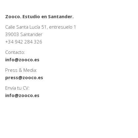
Zooco. Estudio en Santander.
Calle Santa Lucía 51, entresuelo 1
39003 Santander
+34
942 284 326
Contacto:
info@zooco.es
Press & Media:
press@zooco.es
Envía tu CV:
info@zooco.es