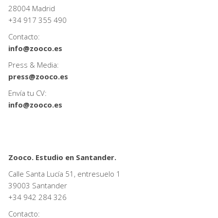
28004 Madrid
+34
917 355 490
Contacto:
info@zooco.es
Press & Media:
press@zooco.es
Envía tu CV:
info@zooco.es
Zooco. Estudio en Santander.
Calle Santa Lucía 51, entresuelo 1
39003 Santander
+34
942 284 326
Contacto: