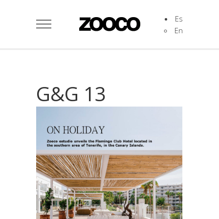
Es
En
G&G 13