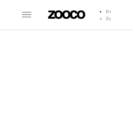
En
Es