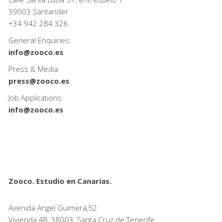
39003 Santander
+34
942 284 326
General Enquiries:
info@zooco.es
Press & Media:
press@zooco.es
Job Applications:
info@zooco.es
Zooco. Estudio en Canarias.
Avenida Angel Guimerá,52
Vivienda 4B, 38003, Santa Cruz de Tenerife