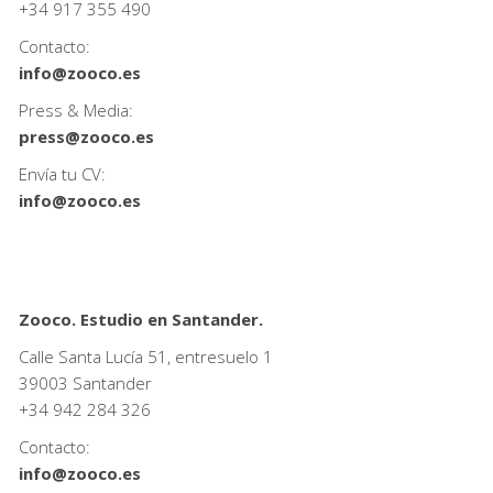
+34
917 355 490
Contacto:
info@zooco.es
Press & Media:
press@zooco.es
Envía tu CV:
info@zooco.es
Zooco. Estudio en Santander.
Calle Santa Lucía 51, entresuelo 1
39003 Santander
+34
942 284 326
Contacto:
info@zooco.es