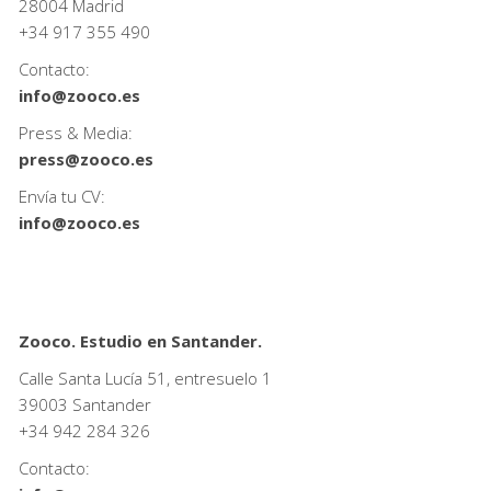
28004 Madrid
+34
917 355 490
Contacto:
info@zooco.es
Press & Media:
press@zooco.es
Envía tu CV:
info@zooco.es
Zooco. Estudio en Santander.
Calle Santa Lucía 51, entresuelo 1
39003 Santander
+34
942 284 326
Contacto: