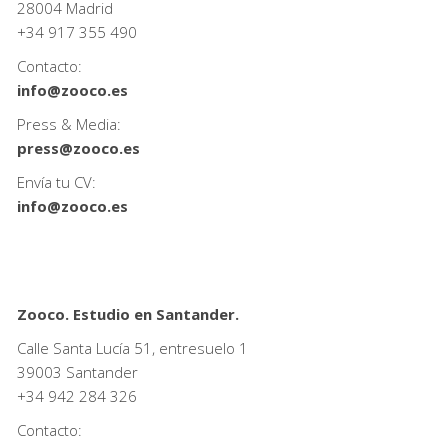
28004 Madrid
+34
917 355 490
Contacto:
info@zooco.es
Press & Media:
press@zooco.es
Envía tu CV:
info@zooco.es
Zooco. Estudio en Santander.
Calle Santa Lucía 51, entresuelo 1
39003 Santander
+34
942 284 326
Contacto: