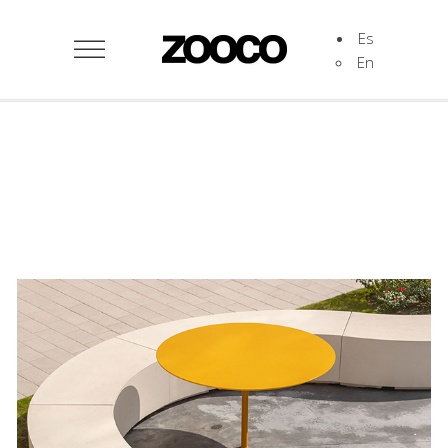
Es
En