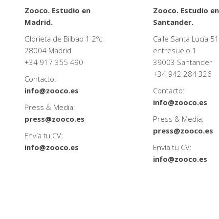
Zooco. Estudio en
Zooco. Estudio en
Madrid.
Santander.
Glorieta de Bilbao 1 2ºc
Calle Santa Lucía 51
28004 Madrid
entresuelo 1
+34
917 355 490
39003 Santander
+34
942 284 326
Contacto:
info@zooco.es
Contacto:
info@zooco.es
Press & Media:
press@zooco.es
Press & Media:
press@zooco.es
Envía tu CV:
info@zooco.es
Envía tu CV:
info@zooco.es