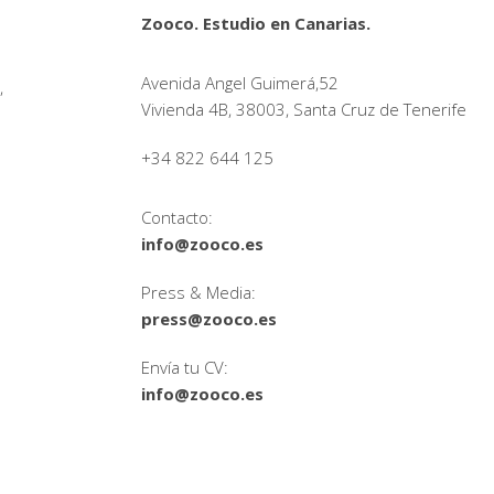
Zooco. Estudio en Canarias.
Avenida Angel Guimerá,52
,
Vivienda 4B, 38003, Santa Cruz de Tenerife
+34 822 644 125
Contacto:
info@zooco.es
Press & Media:
press@zooco.es
Envía tu CV:
info@zooco.es