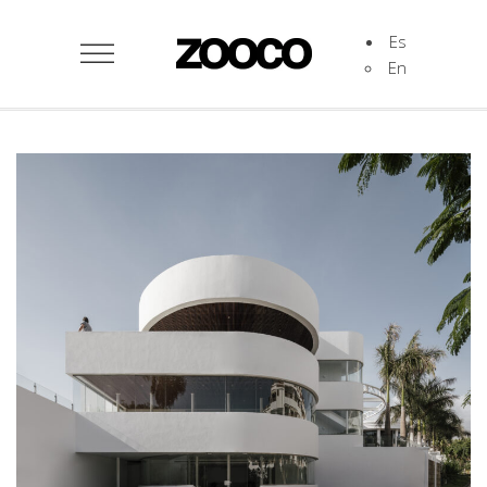
Es
En