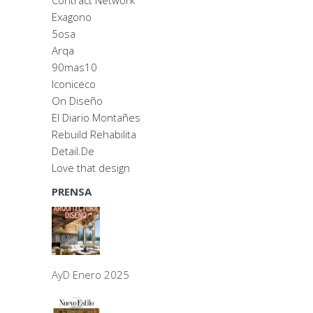
Contract Network
Exagono
5osa
Arqa
90mas10
Iconiceco
On Diseño
El Diario Montañes
Rebuild Rehabilita
Detail.De
Love that design
PRENSA
AyD Enero 2025