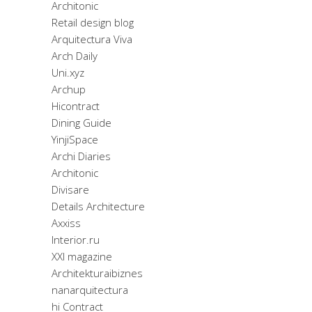
Architonic
Retail design blog
Arquitectura Viva
Arch Daily
Uni.xyz
Archup
Hicontract
Dining Guide
YinjiSpace
Archi Diaries
Architonic
Divisare
Details Architecture
Axxiss
Interior.ru
XXI magazine
Architekturaibiznes
nanarquitectura
hi Contract