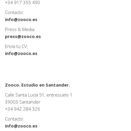
+34
917 355 490
Contacto:
info@zooco.es
Press & Media:
press@zooco.es
Envía tu CV:
info@zooco.es
Zooco. Estudio en Santander.
Calle Santa Lucía 51, entresuelo 1
39003 Santander
+34
942 284 326
Contacto:
info@zooco.es