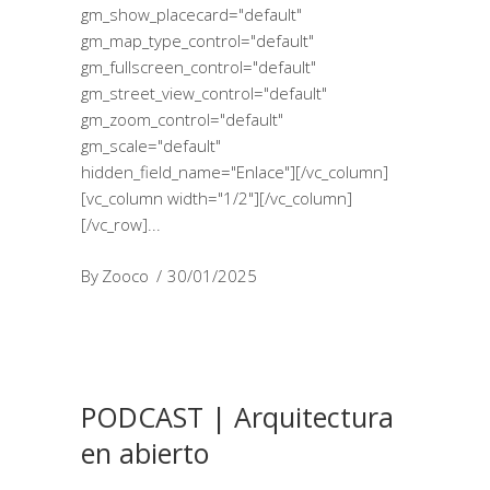
gm_show_placecard="default"
gm_map_type_control="default"
gm_fullscreen_control="default"
gm_street_view_control="default"
gm_zoom_control="default"
gm_scale="default"
hidden_field_name="Enlace"][/vc_column]
[vc_column width="1/2"][/vc_column]
[/vc_row]
By
Zooco
30/01/2025
PODCAST | Arquitectura
en abierto