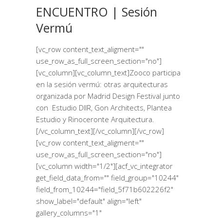
ENCUENTRO | Sesión
Vermú
[vc_row content_text_aligment=""
use_row_as_full_screen_section="no"]
[vc_column][vc_column_text]Zooco participa
en la sesión vermú: otras arquitecturas
organizada por Madrid Design Festival junto
con Estudio DIIR, Gon Architects, Plantea
Estudio y Rinoceronte Arquitectura.
[/vc_column_text][/vc_column][/vc_row]
[vc_row content_text_aligment=""
use_row_as_full_screen_section="no"]
[vc_column width="1/2"][acf_vc_integrator
get_field_data_from="" field_group="10244"
field_from_10244="field_5f71b602226f2"
show_label="default" align="left"
gallery_columns="1"