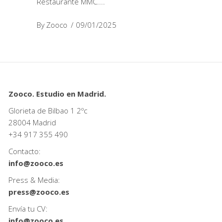
Restaurante MMC.
By
Zooco
09/01/2025
Zooco. Estudio en Madrid.
Glorieta de Bilbao 1 2ºc
28004 Madrid
+34
917 355 490
Contacto:
info@zooco.es
Press & Media:
press@zooco.es
Envía tu CV:
info@zooco.es