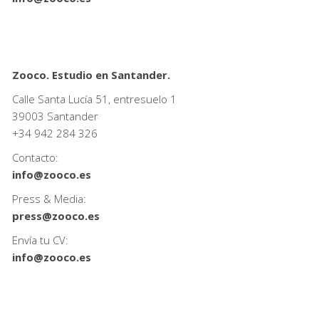
Zooco. Estudio en Santander.
Calle Santa Lucía 51, entresuelo 1
39003 Santander
+34
942 284 326
Contacto:
info@zooco.es
Press & Media:
press@zooco.es
Envía tu CV:
info@zooco.es