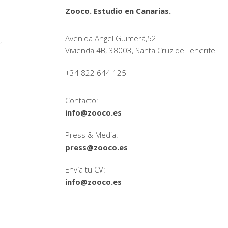
Zooco. Estudio en Canarias.
Avenida Angel Guimerá,52
,
Vivienda 4B, 38003, Santa Cruz de Tenerife
+34 822 644 125
Contacto:
info@zooco.es
Press & Media:
press@zooco.es
Envía tu CV:
info@zooco.es