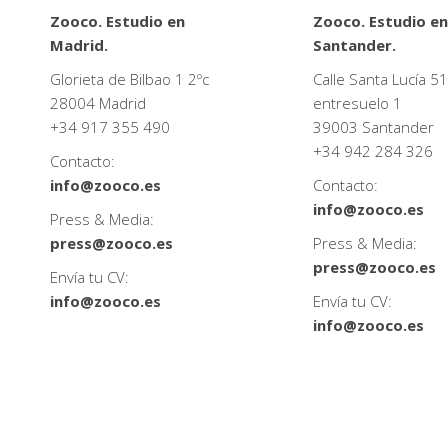
Zooco. Estudio en
Zooco. Estudio en
Madrid.
Santander.
Glorieta de Bilbao 1 2ºc
Calle Santa Lucía 51
28004 Madrid
entresuelo 1
+34
917 355 490
39003 Santander
+34
942 284 326
Contacto:
info@zooco.es
Contacto:
info@zooco.es
Press & Media:
press@zooco.es
Press & Media:
press@zooco.es
Envía tu CV:
info@zooco.es
Envía tu CV:
info@zooco.es