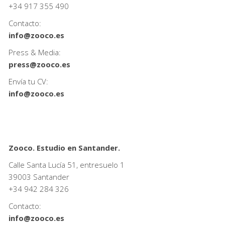
+34
917 355 490
Contacto:
info@zooco.es
Press & Media:
press@zooco.es
Envía tu CV:
info@zooco.es
Zooco. Estudio en Santander.
Calle Santa Lucía 51, entresuelo 1
39003 Santander
+34
942 284 326
Contacto:
info@zooco.es