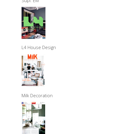
Supl. EM
L4 House Design
Milk Decoration