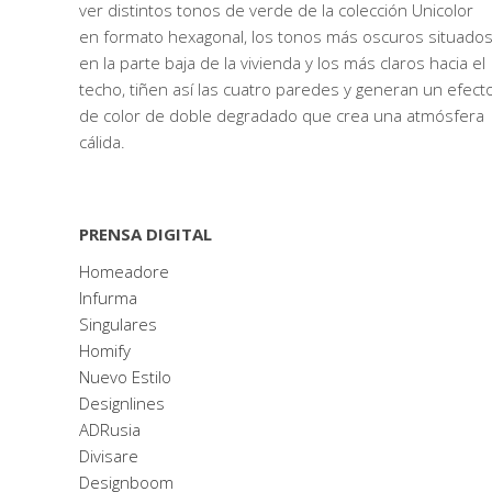
ver distintos tonos de verde de la colección Unicolor
en formato hexagonal, los tonos más oscuros situado
en la parte baja de la vivienda y los más claros hacia el
techo, tiñen así las cuatro paredes y generan un efect
de color de doble degradado que crea una atmósfera
cálida.
PRENSA DIGITAL
Homeadore
Infurma
Singulares
Homify
Nuevo Estilo
Designlines
ADRusia
Divisare
Designboom