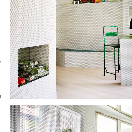
e
e
l