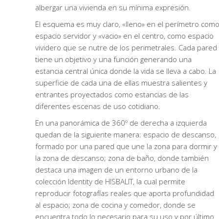
albergar una vivienda en su mínima expresión.
El esquema es muy claro, «lleno» en el perímetro com
espacio servidor y «vacio» en el centro, como espacio
vividero que se nutre de los perimetrales. Cada pared
tiene un objetivo y una función generando una
estancia central única donde la vida se lleva a cabo. La
superficie de cada una de ellas muestra salientes y
entrantes proyectados como estancias de las
diferentes escenas de uso cotidiano.
En una panorámica de 360º de derecha a izquierda
quedan de la siguiente manera: espacio de descanso,
formado por una pared que une la zona para dormir y
la zona de descanso; zona de baño, donde también
destaca una imagen de un entorno urbano de la
colección Identity de HISBALIT, la cual permite
reproducir fotografías reales que aporta profundidad
al espacio; zona de cocina y comedor, donde se
encuentra todo lo necesario para su uso y por último