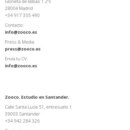
Glorieta de Bilbao 1 2ºc
28004 Madrid
+34
917 355 490
Contacto:
info@zooco.es
Press & Media:
press@zooco.es
Envía tu CV:
info@zooco.es
Zooco. Estudio en Santander.
Calle Santa Lucía 51, entresuelo 1
39003 Santander
+34
942 284 326