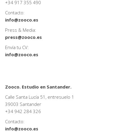
+34
917 355 490
Contacto:
info@zooco.es
Press & Media:
press@zooco.es
Envía tu CV:
info@zooco.es
Zooco. Estudio en Santander.
Calle Santa Lucía 51, entresuelo 1
39003 Santander
+34
942 284 326
Contacto:
info@zooco.es