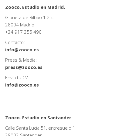
Zooco. Estudio en Madrid.
Glorieta de Bilbao 1 2ºc
28004 Madrid
+34
917 355 490
Contacto:
info@zooco.es
Press & Media:
press@zooco.es
Envía tu CV:
info@zooco.es
Zooco. Estudio en Santander.
Calle Santa Lucía 51, entresuelo 1
39003 Santander