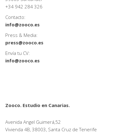
+34
942 284 326
Contacto:
info@zooco.es
Press & Media:
press@zooco.es
Envía tu CV:
info@zooco.es
Zooco. Estudio en Canarias.
Avenida Angel Guimerá,52
Vivienda 4B, 38003, Santa Cruz de Tenerife