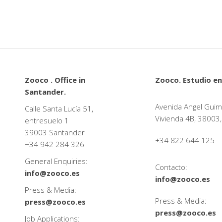
Zooco . Office in
Zooco. Estudio en
Santander.
Avenida Angel Guim
Calle Santa Lucía 51,
Vivienda 4B, 38003,
entresuelo 1
39003 Santander
+34 822 644 125
+34
942 284 326
General Enquiries:
Contacto:
info@zooco.es
info@zooco.es
Press & Media:
Press & Media:
press@zooco.es
press@zooco.es
Job Applications: