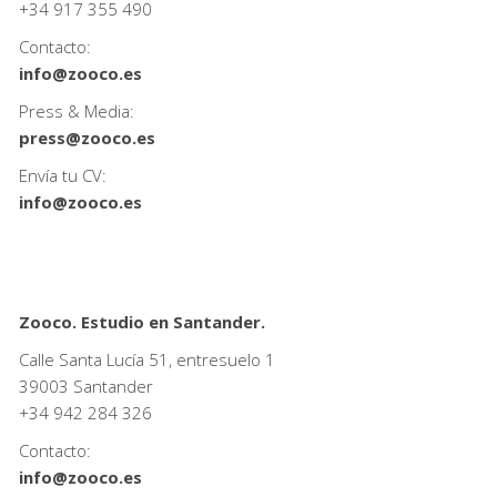
+34
917 355 490
Contacto:
info@zooco.es
Press & Media:
press@zooco.es
Envía tu CV:
info@zooco.es
Zooco. Estudio en Santander.
Calle Santa Lucía 51, entresuelo 1
39003 Santander
+34
942 284 326
Contacto:
info@zooco.es