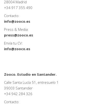
28004 Madrid
+34
917 355 490
Contacto:
info@zooco.es
Press & Media:
press@zooco.es
Envía tu CV:
info@zooco.es
Zooco. Estudio en Santander.
Calle Santa Lucía 51, entresuelo 1
39003 Santander
+34
942 284 326
Contacto: