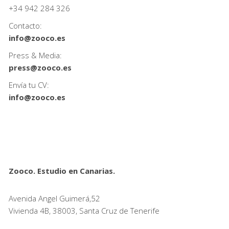
+34
942 284 326
Contacto:
info@zooco.es
Press & Media:
press@zooco.es
Envía tu CV:
info@zooco.es
Zooco. Estudio en Canarias.
Avenida Angel Guimerá,52
Vivienda 4B, 38003, Santa Cruz de Tenerife