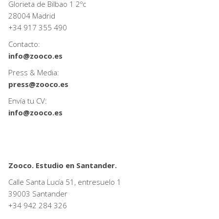
Glorieta de Bilbao 1 2ºc
28004 Madrid
+34
917 355 490
Contacto:
info@zooco.es
Press & Media:
press@zooco.es
Envía tu CV:
info@zooco.es
Zooco. Estudio en Santander.
Calle Santa Lucía 51, entresuelo 1
39003 Santander
+34
942 284 326