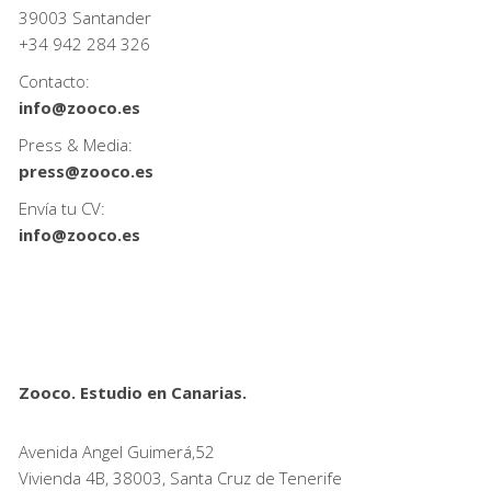
39003 Santander
+34
942 284 326
Contacto:
info@zooco.es
Press & Media:
press@zooco.es
Envía tu CV:
info@zooco.es
Zooco. Estudio en Canarias.
Avenida Angel Guimerá,52
Vivienda 4B, 38003, Santa Cruz de Tenerife