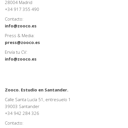
28004 Madrid
+34
917 355 490
Contacto:
info@zooco.es
Press & Media:
press@zooco.es
Envía tu CV:
info@zooco.es
Zooco. Estudio en Santander.
Calle Santa Lucía 51, entresuelo 1
39003 Santander
+34
942 284 326
Contacto: