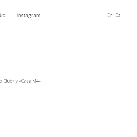
En
Es
dio
Instagram
o Club» y «Casa M4»