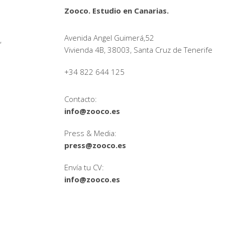
Zooco. Estudio en Canarias.
Avenida Angel Guimerá,52
,
Vivienda 4B, 38003, Santa Cruz de Tenerife
+34 822 644 125
Contacto:
info@zooco.es
Press & Media:
press@zooco.es
Envía tu CV:
info@zooco.es