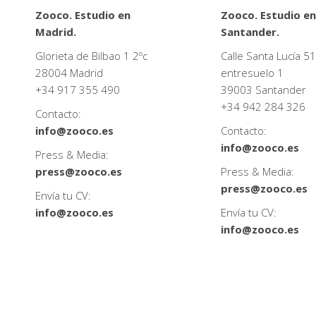
Zooco. Estudio en
Zooco. Estudio en
Madrid.
Santander.
Glorieta de Bilbao 1 2ºc
Calle Santa Lucía 51
28004 Madrid
entresuelo 1
+34
917 355 490
39003 Santander
+34
942 284 326
Contacto:
info@zooco.es
Contacto:
info@zooco.es
Press & Media:
press@zooco.es
Press & Media:
press@zooco.es
Envía tu CV:
info@zooco.es
Envía tu CV:
info@zooco.es