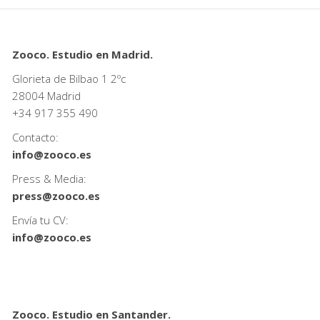
Zooco. Estudio en Madrid.
Glorieta de Bilbao 1 2ºc
28004 Madrid
+34
917 355 490
Contacto:
info@zooco.es
Press & Media:
press@zooco.es
Envía tu CV:
info@zooco.es
Zooco. Estudio en Santander.