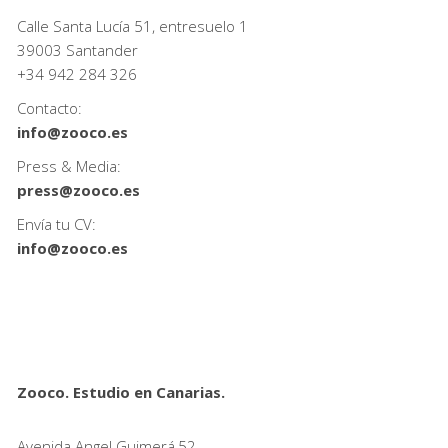
Calle Santa Lucía 51, entresuelo 1
39003 Santander
+34
942 284 326
Contacto:
info@zooco.es
Press & Media:
press@zooco.es
Envía tu CV:
info@zooco.es
Zooco. Estudio en Canarias.
Avenida Angel Guimerá,52