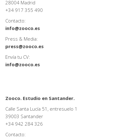
28004 Madrid
+34
917 355 490
Contacto:
info@zooco.es
Press & Media:
press@zooco.es
Envía tu CV:
info@zooco.es
Zooco. Estudio en Santander.
Calle Santa Lucía 51, entresuelo 1
39003 Santander
+34
942 284 326
Contacto: