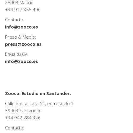
28004 Madrid
+34
917 355 490
Contacto:
info@zooco.es
Press & Media:
press@zooco.es
Envía tu CV:
info@zooco.es
Zooco. Estudio en Santander.
Calle Santa Lucía 51, entresuelo 1
39003 Santander
+34
942 284 326
Contacto: