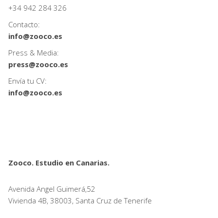
+34
942 284 326
Contacto:
info@zooco.es
Press & Media:
press@zooco.es
Envía tu CV:
info@zooco.es
Zooco. Estudio en Canarias.
Avenida Angel Guimerá,52
Vivienda 4B, 38003, Santa Cruz de Tenerife