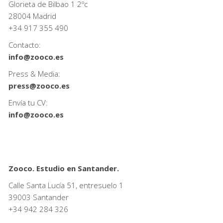
Glorieta de Bilbao 1 2ºc
28004 Madrid
+34
917 355 490
Contacto:
info@zooco.es
Press & Media:
press@zooco.es
Envía tu CV:
info@zooco.es
Zooco. Estudio en Santander.
Calle Santa Lucía 51, entresuelo 1
39003 Santander
+34
942 284 326