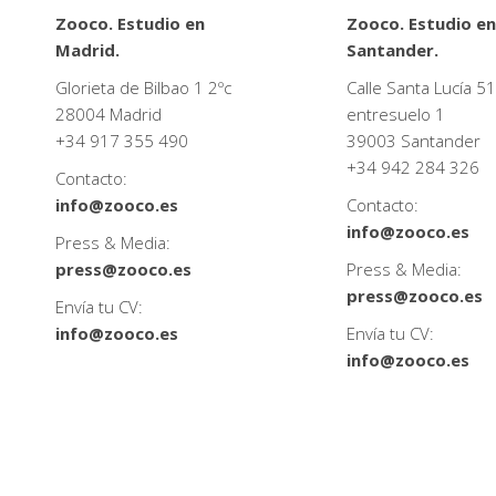
Zooco. Estudio en
Zooco. Estudio en
Madrid.
Santander.
Glorieta de Bilbao 1 2ºc
Calle Santa Lucía 51
28004 Madrid
entresuelo 1
+34
917 355 490
39003 Santander
+34
942 284 326
Contacto:
info@zooco.es
Contacto:
info@zooco.es
Press & Media:
press@zooco.es
Press & Media:
press@zooco.es
Envía tu CV:
info@zooco.es
Envía tu CV:
info@zooco.es