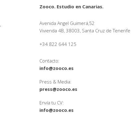
Zooco. Estudio en Canarias.
Avenida Angel Guimerá,52
,
Vivienda 4B, 38003, Santa Cruz de Tenerife
+34 822 644 125
Contacto:
info@zooco.es
Press & Media:
press@zooco.es
Envía tu CV:
info@zooco.es