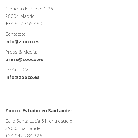
Glorieta de Bilbao 1 2ºc
28004 Madrid
+34
917 355 490
Contacto:
info@zooco.es
Press & Media:
press@zooco.es
Envía tu CV:
info@zooco.es
Zooco. Estudio en Santander.
Calle Santa Lucía 51, entresuelo 1
39003 Santander
+34
942 284 326