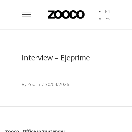
En
Es
Interview – Ejeprime
By
Zooco
30/04/2026
Zooco . Office in Santander.