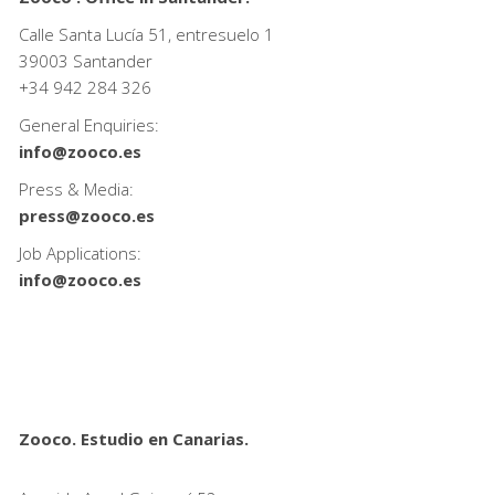
Calle Santa Lucía 51, entresuelo 1
39003 Santander
+34
942 284 326
General Enquiries:
info@zooco.es
Press & Media:
press@zooco.es
Job Applications:
info@zooco.es
Zooco. Estudio en Canarias.