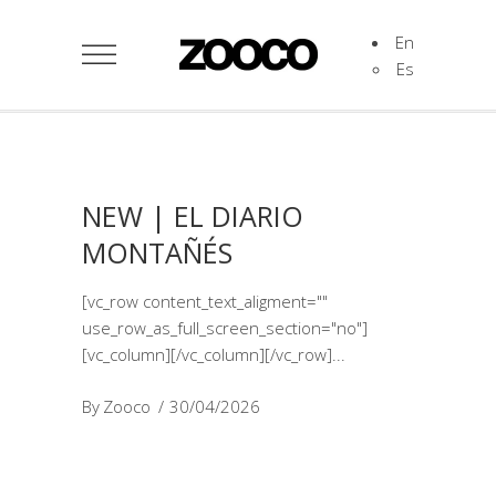
En
Es
NEW | EL DIARIO
MONTAÑÉS
[vc_row content_text_aligment=""
use_row_as_full_screen_section="no"]
[vc_column][/vc_column][/vc_row]
By
Zooco
30/04/2026