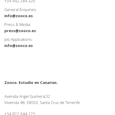
+34
942 284 326
General Enquiries:
info@zooco.es
Press & Media:
press@zooco.es
Job Applications:
info@zooco.es
Zooco. Estudio en Canarias.
Avenida Angel Guimerá,52
Vivienda 4B, 38003, Santa Cruz de Tenerife
+34 822 644 125